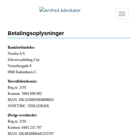
S
k
TOGGLE
i
p
t
Betalingsoplysninger
o
m
Bankforbindelse:
a
Nordea A/S
i
Erhvervsafdeling City
Vesterbrogade 8
n
0900 København C
c
o
Hovedklientkonto:
n
Reg.nr. 2191
Kontonr. 5904 898 092
t
IBAN: DK1620005904898092
e
SWIFT/BIC: NDEADKKK
n
Øvrige overførsler:
t
Reg.nr. 2191
Kontonr. 6445 235 707
IBAN: DK4920006445235707